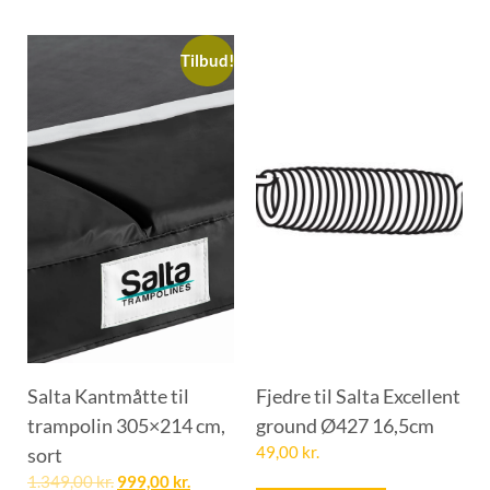
Tilbud!
Salta Kantmåtte til
Fjedre til Salta Excellent
trampolin 305×214 cm,
ground Ø427 16,5cm
sort
49,00
kr.
1.349,00
kr.
999,00
kr.