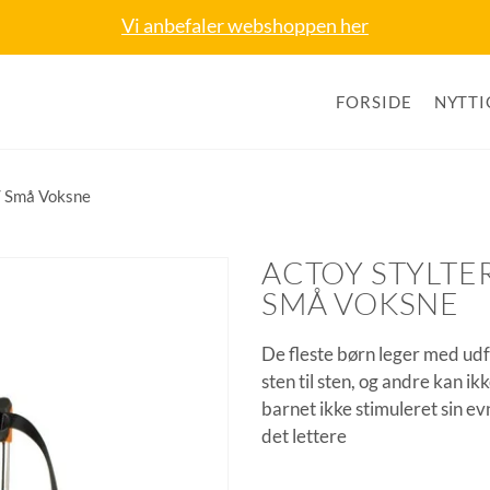
Vi anbefaler webshoppen her
FORSIDE
NYTTI
 / Små Voksne
ACTOY STYLTE
SMÅ VOKSNE
De fleste børn leger med ud
sten til sten, og andre kan i
barnet ikke stimuleret sin evne
det lettere