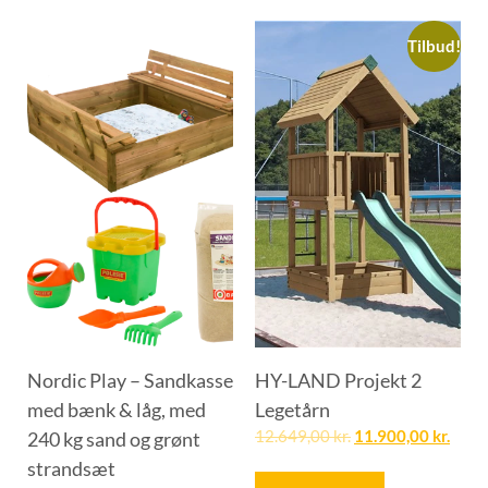
Tilbud!
Nordic Play – Sandkasse
HY-LAND Projekt 2
med bænk & låg, med
Legetårn
240 kg sand og grønt
12.649,00
kr.
11.900,00
kr.
strandsæt