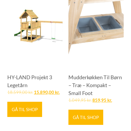
HY-LAND Projekt 3
Mudderkøkken Til Børn
Legetårn
– Træ – Kompakt –
18.599,00
kr.
15.890,00
kr.
Small Foot
1.049,95
kr.
859,95
kr.
GÅ TIL SHOP
GÅ TIL SHOP