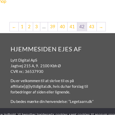
shop
←
1
2
3
…
39
40
41
42
43
→
HJEMMESIDEN EJES AF
Lytt Digital ApS
Jagtvej 215 A, 9. 2100 Kbh Ø
CVR nr.: 36537930
Du er velkommen til at skrive til os på
affiliate[@]lyttdigital.dk, hvis du har forslag til
forbedringer af siden eller lignende.
Du bedes mærke din henvendelse: “Legetaarn.dk”
sse indhold. Vi benytter trejdeparts cookies samt cookies til anonym s