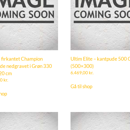
– firkantet Champion
Ultim Elite – kantpude 500 
de nedgravet i Grøn 330
(500×300)
20 cm
6.469,00
kr.
00
kr.
Gå til shop
shop