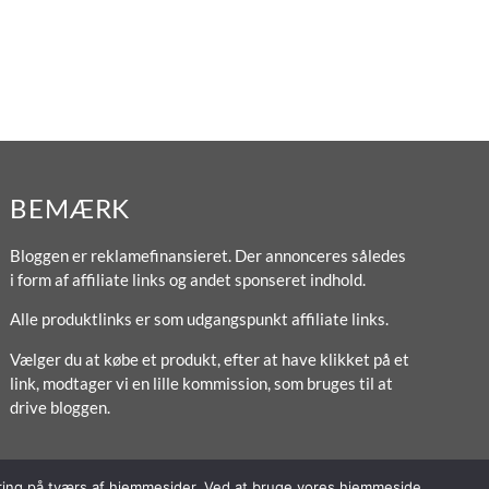
BEMÆRK
Bloggen er reklamefinansieret. Der annonceres således
i form af affiliate links og andet sponseret indhold.
Alle produktlinks er som udgangspunkt affiliate links.
Vælger du at købe et produkt, efter at have klikket på et
link, modtager vi en lille kommission, som bruges til at
drive bloggen.
poring på tværs af hjemmesider. Ved at bruge vores hjemmeside,