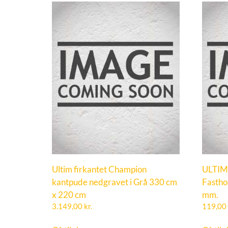
Ultim firkantet Champion
ULTIM
kantpude nedgravet i Grå 330 cm
Fastho
x 220 cm
mm.
3.149,00
kr.
119,00