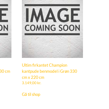
Ultim firkantet Champion
330 cm
kantpude benmodel i Grøn 330
cm x 220 cm
3.149,00
kr.
Gå til shop