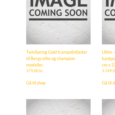
TwinSpring Gold trampolinfjeder
Ultim 
til Bergs elite og champion
kantpu
modeller.
cm x 2
379,00
kr.
3.149,
Gå til shop
Gå til 