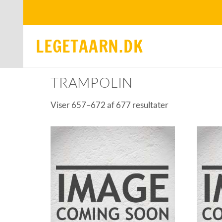
LEGETAARN.DK
Forside
/
Trampolin
/ Side 42
TRAMPOLIN
Viser 657–672 af 677 resultater