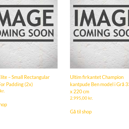
lite – Small Rectangular
Ultim firkantet Champion
or Padding (2x)
kantpude Ben model i Grå 
kr.
x 220 cm
2.995,00
kr.
shop
Gå til shop