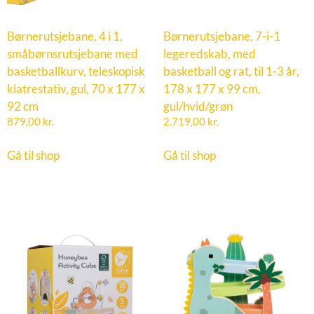
Børnerutsjebane, 4 i 1,
Børnerutsjebane, 7-i-1
småbørnsrutsjebane med
legeredskab, med
basketballkurv, teleskopisk
basketball og rat, til 1-3 år,
klatrestativ, gul, 70 x 177 x
178 x 177 x 99 cm,
92 cm
gul/hvid/grøn
879,00
kr.
2.719,00
kr.
Gå til shop
Gå til shop