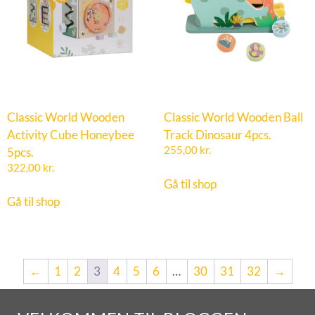
Classic World Wooden
Classic World Wooden Ball
Activity Cube Honeybee
Track Dinosaur 4pcs.
5pcs.
255,00
kr.
322,00
kr.
Gå til shop
Gå til shop
←
1
2
3
4
5
6
…
30
31
32
→