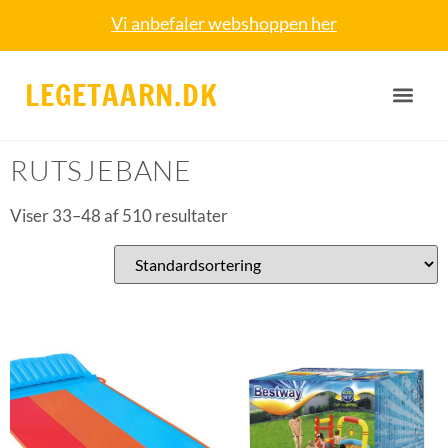
Vi anbefaler webshoppen her
LEGETAARN.DK
Forside
/
Rutsjebane
/ Side 3
RUTSJEBANE
Viser 33–48 af 510 resultater